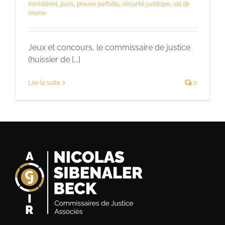
ministériel
,
paris
,
preuve parfaite
,
sécurité juridique
,
val de
marne
Jeux et concours, le commissaire de justice
(huissier de [...]
Lire la suite
0