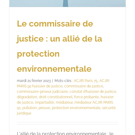
Le commissaire de
justice : un allié de la
protection
environnementale
mardi 21 février 2023
|
Mots-clés :
ACJIR Paris 75
,
ACJIR
PARIS 92 huissier de justice
,
commissaire de justice
,
commissaire-priseur judiciaire
,
constat d’huissier de justice
,
dégradation
,
droit constitutionnel
,
force probante
,
huissier
de justice
,
impartialité
,
médiateur
,
médiateur ACJIR PARIS
91
,
pollution
,
preuve
,
protection environnementale
,
sécurité
juridique
L'allié de la protection environnementale : le