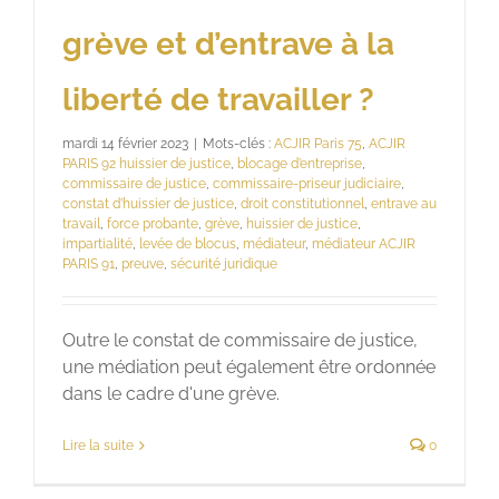
grève et d’entrave à la
liberté de travailler ?
mardi 14 février 2023
|
Mots-clés :
ACJIR Paris 75
,
ACJIR
PARIS 92 huissier de justice
,
blocage d’entreprise
,
commissaire de justice
,
commissaire-priseur judiciaire
,
constat d’huissier de justice
,
droit constitutionnel
,
entrave au
travail
,
force probante
,
grève
,
huissier de justice
,
impartialité
,
levée de blocus
,
médiateur
,
médiateur ACJIR
PARIS 91
,
preuve
,
sécurité juridique
Outre le constat de commissaire de justice,
une médiation peut également être ordonnée
dans le cadre d'une grève.
Lire la suite
0