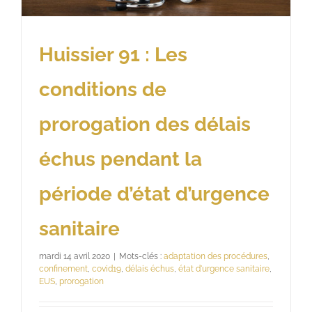
Huissier 91 : Les
conditions de
prorogation des délais
échus pendant la
période d’état d’urgence
sanitaire
mardi 14 avril 2020
|
Mots-clés :
adaptation des procédures
,
confinement
,
covid19
,
délais échus
,
état d'urgence sanitaire
,
EUS
,
prorogation