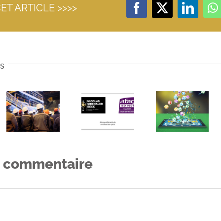
ET ARTICLE >>>>
Facebook
X
Linked
W
es
Jeux et
concours, le
commissaire
de justice
Le
Renouvellement
(huissier de
commissair
du certificat
justice),
de justice e
ISO 9001
indispensable
huissier de
pour notre
garant du
justice,
étude ACJIR
respect des
acteur du
Paris 75
dispositions
RSE
n commentaire
de l’article
L.121-36 du
code de la
consommation