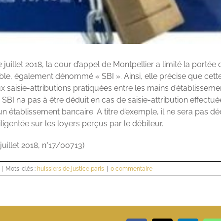
 juillet 2018, la cour d’appel de Montpellier a limité la portée
ble, également dénommé « SBI ». Ainsi, elle précise que cette 
x saisie-attributions pratiquées entre les mains d’établisseme
SBI n’a pas à être déduit en cas de saisie-attribution effectué
’un établissement bancaire. A titre d’exemple, il ne sera pas d
iligentée sur les loyers perçus par le débiteur.
juillet 2018, n°17/00713)
|
Mots-clés :
huissiers de justice paris
|
0 commentaire