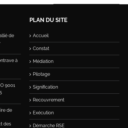
PLAN DU SITE
llié de
Accueil
e
Constat
entrave à
Médiation
Pilotage
SO 9001
Signification
5
Recouvrement
ire de
Exécution
ct des
Démarche RSE