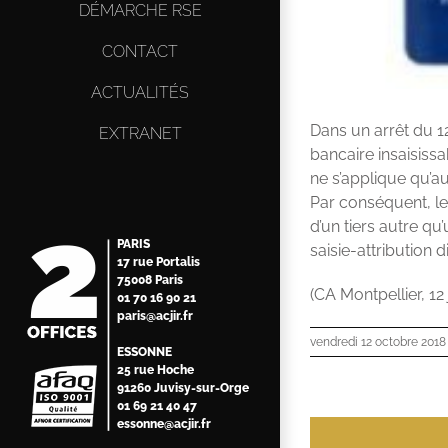
DÉMARCHE RSE
CONTACT
ACTUALITÉS
Dans un arrêt du 12
EXTRANET
bancaire insaisissa
ne s’applique qu’au
Par conséquent, le 
d’un tiers autre qu
PARIS
saisie-attribution d
17 rue Portalis
75008 Paris
(CA Montpellier, 12 
01 70 16 90 21
paris@acjir.fr
vendredi 12 octobre 2018
ESSONNE
25 rue Hoche
91260 Juvisy-sur-Orge
01 69 21 40 47
essonne@acjir.fr