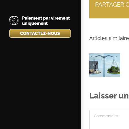
PARTAGER C
Articles similair
Le
Que faire en
commissaire
cas de
de justice :
grève et
un allié de
d’entrave à
la
la liberté de
protection
travailler ?
environnementale
Laisser u
Commentaire