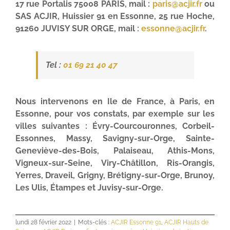
17 rue Portalis 75008 PARIS, mail :
paris@acjir.fr
ou
SAS ACJIR, Huissier 91 en Essonne, 25 rue Hoche,
91260 JUVISY SUR ORGE, mail :
essonne@acjir.fr
.
Tel :
01 69 21 40 47
Nous intervenons en Ile de France, à Paris, en
Essonne, pour vos constats, par exemple sur les
villes suivantes : Évry-Courcouronnes, Corbeil-
Essonnes, Massy, Savigny-sur-Orge, Sainte-
Geneviève-des-Bois, Palaiseau, Athis-Mons,
Vigneux-sur-Seine, Viry-Châtillon, Ris-Orangis,
Yerres, Draveil, Grigny, Brétigny-sur-Orge, Brunoy,
Les Ulis, Étampes et Juvisy-sur-Orge.
lundi 28 février 2022
|
Mots-clés :
ACJIR Essonne 91
,
ACJIR Hauts de