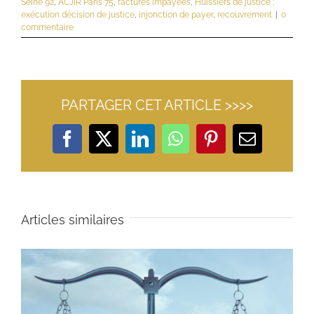
Seine 92
,
ACJIR Paris 75
,
factures impayées
,
Huissiers de justice ;
exécution décision de justice
,
injonction de payer
,
recouvrement
|
0
commentaire
PARTAGER CET ARTICLE >>>>
Facebook
X
LinkedIn
WhatsApp
Pinterest
Email
Articles similaires