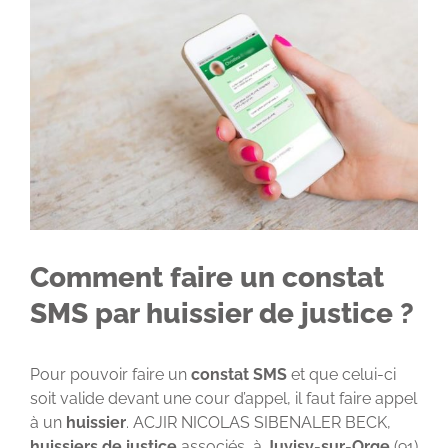
Voir
l'image
agrandie
Comment faire un constat
SMS par huissier de justice ?
Pour pouvoir faire un
constat SMS
et que celui-ci
soit valide devant une cour d’appel, il faut faire appel
à un
huissier
. ACJIR NICOLAS SIBENALER BECK,
huissiers de justice
associés, à
Juvisy-sur-Orge
(91)