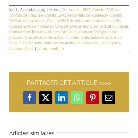
lundi 28 octobre 2019
|
Mots-clés :
constat SMS
,
Constat SMS de
conflits d’entreprise
,
Constat SMS de conflits de voisinage
,
Constat
SMS de dénigrement
,
Constat SMS de détournement de clientèle
,
Constat SMS de menaces
,
Constat SMS en lien avec le droit du travail
,
Constat SMS lié à des affaires familiales
,
Constat SMS pour une
procédure de divorce
,
d’insultes
,
harcèlements
,
huissier de justice
Paris
,
huissier paris
,
huissiers de justice
,
huissiers de justice paris
,
huissiers Paris
|
0 commentaire
PARTAGER CET ARTICLE >>>>
Facebook
X
LinkedIn
WhatsApp
Pinterest
Email
Articles similaires