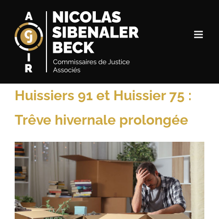
Passer
au
contenu
Huissiers 91 et Huissier 75 :
Trêve hivernale prolongée
Voir
l'image
agrandie