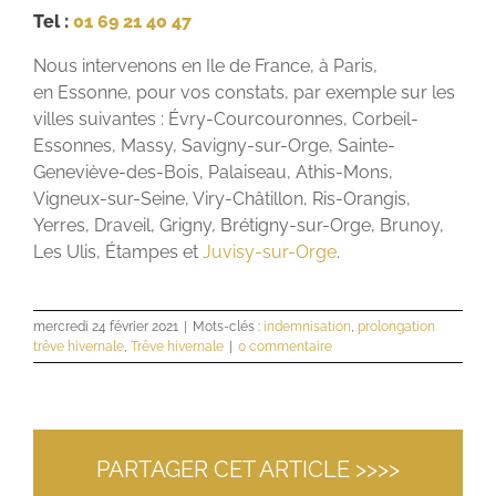
Tel :
01 69 21 40 47
Nous intervenons en Ile de France, à Paris,
en Essonne, pour vos constats, par exemple sur les
villes suivantes : Évry-Courcouronnes, Corbeil-
Essonnes, Massy, Savigny-sur-Orge, Sainte-
Geneviève-des-Bois, Palaiseau, Athis-Mons,
Vigneux-sur-Seine, Viry-Châtillon, Ris-Orangis,
Yerres, Draveil, Grigny, Brétigny-sur-Orge, Brunoy,
Les Ulis, Étampes et
Juvisy-sur-Orge
.
mercredi 24 février 2021
|
Mots-clés :
indemnisation
,
prolongation
trêve hivernale
,
Trêve hivernale
|
0 commentaire
PARTAGER CET ARTICLE >>>>