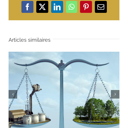
Facebook
X
LinkedIn
WhatsApp
Pinterest
Email
Articles similaires
Que faire en cas de grève et d’entrave à la liberté de
travailler ?