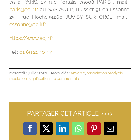
75 à PARIS, 17 rue Portalis 75008 PARIS , mail :
paris@acjir.fr
ou SAS ACJIR, Huissier 91 en Essonne,
25 rue Hoche,91260 JUVISY SUR ORGE, mail :
essonne@acjir.fr
.
https://www.acjir.fr
Tel :
01 69 21 40 47
mercredi 1 juillet 2020
|
Mots-clés :
amiable
,
association Medycis
,
médiation
,
signification
|
0 commentaire
PARTAGER CET ARTICLE >>>>
Facebook
X
LinkedIn
WhatsApp
Pinterest
Email