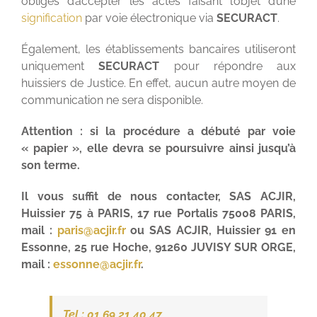
obligés d’accepter les actes faisant l’objet d’une
signification
par voie électronique via
SECURACT
.
Également, les établissements bancaires utiliseront
uniquement
SECURACT
pour répondre aux
huissiers de Justice. En effet, aucun autre moyen de
communication ne sera disponible.
Attention : si la procédure a débuté par voie
« papier », elle devra se poursuivre ainsi jusqu’à
son terme.
Il vous suffit de nous contacter, SAS ACJIR,
Huissier 75 à PARIS, 17 rue Portalis 75008 PARIS,
mail :
paris@acjir.fr
ou SAS ACJIR, Huissier 91 en
Essonne, 25 rue Hoche, 91260 JUVISY SUR ORGE,
mail :
essonne@acjir.fr
.
Tel : 01 69 21 40 47