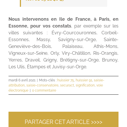
Nous intervenons en Ile de France, à Paris, en
Essonne, pour vos constats
, par exemple sur les
villes suivantes : Évry-Courcouronnes, Corbeil-
Essonnes, Massy, Savigny-sur-Orge, Sainte-
Geneviève-des-Bois, Palaiseau, Athis-Mons,
Vigneux-sur-Seine, Orly, Viry-Châtillon, Ris-Orangis,
Yerres, Draveil, Grigny, Brétigny-sur-Orge, Brunoy,
Les Ulis, Étampes et Juvisy-sur-Orge.
mardi 6 avril 2021
|
Mots-clés :
huissier 75
,
huissier 91
,
saisie-
attribution
,
saisie-conservatoire
,
securact
,
signification
,
voie
électronique
|
0 commentaire
PARTAGER CET ARTICLE >>>>