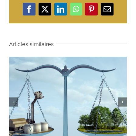
Facebook
X
LinkedIn
WhatsApp
Pinterest
Email
Articles similaires
Que faire en cas de grève et d’entrave à la liberté de
travailler ?